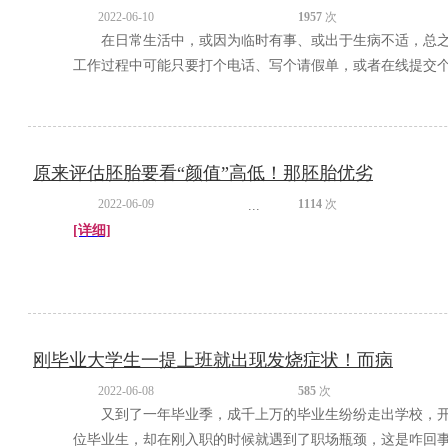
2022-06-10
1957
次
在日常生活中，或因为临时有事、或出于生病不适，总
工作过程中可能只要打个电话、写个请假单，或者在线提交个申
原来评估胚胎要看“颜值”高低！那胚胎优劣
2022-06-09
1114
次
...
[详细]
刚毕业大学生一提上班就出现发烧症状！而病
2022-06-08
585
次
又到了一年毕业季，成千上万的毕业生纷纷走出学校，
位毕业生，却在刚入职的时候就遇到了职场瓶颈，这是咋回事呢？