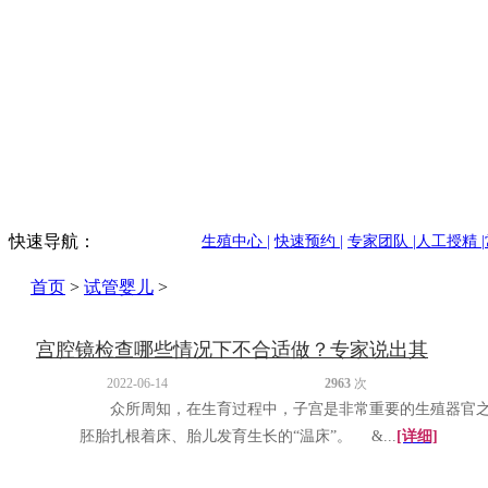
快速导航：
生殖中心 |
快速预约 |
专家团队 |
人工授精 |
首页
>
试管婴儿
>
宫腔镜检查哪些情况下不合适做？专家说出其
2022-06-14
2963
次
众所周知，在生育过程中，子宫是非常重要的生殖器官
胚胎扎根着床、胎儿发育生长的“温床”。 &...
[详细]