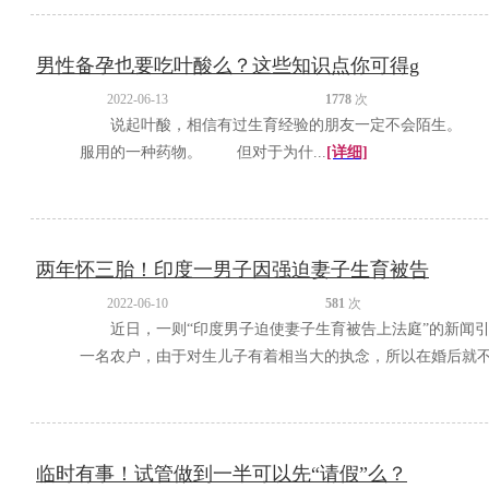
男性备孕也要吃叶酸么？这些知识点你可得g
2022-06-13
1778
次
说起叶酸，相信有过生育经验的朋友一定不会陌生。 叶
服用的一种药物。 但对于为什...
[详细]
两年怀三胎！印度一男子因强迫妻子生育被告
2022-06-10
581
次
近日，一则“印度男子迫使妻子生育被告上法庭”的新闻
一名农户，由于对生儿子有着相当大的执念，所以在婚后就不顾
临时有事！试管做到一半可以先“请假”么？