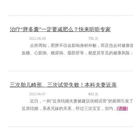
治疗“胖多囊”一定要减肥么？快来听听专家
2022-06-08
751
次
众所周知，肥胖不仅会影响身材外貌，而且也会对健康
血糖、心脏病、糖尿病、脂肪肝等，都是其常见的健康风险； .
三次胎儿畸形、三次试管失败！本科夫妻近亲
2022-06-07
612
次
近日，一则“近亲结婚夫妻被建议供精试管”的新闻引
近亲结婚，系表兄妹的关系，怀过三次宝宝，但均...
[详细]