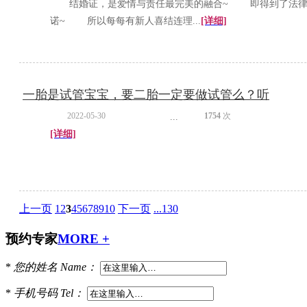
结婚证，是爱情与责任最完美的融合~ 即得到了法律的
诺~ 所以每每有新人喜结连理...
[详细]
一胎是试管宝宝，要二胎一定要做试管么？听
2022-05-30
1754
次
...
[详细]
上一页
1
2
3
4
5
6
7
8
9
10
下一页
...130
预约专家
MORE +
*
您的姓名
Name：
*
手机号码
Tel：