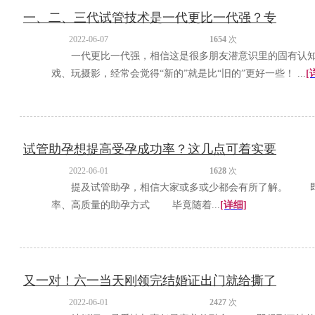
一、二、三代试管技术是一代更比一代强？专
2022-06-07
1654
次
一代更比一代强，相信这是很多朋友潜意识里的固有认
戏、玩摄影，经常会觉得“新的”就是比“旧的”更好一些！ ...
[
试管助孕想提高受孕成功率？这几点可着实要
2022-06-01
1628
次
提及试管助孕，相信大家或多或少都会有所了解。 即
率、高质量的助孕方式 毕竟随着...
[详细]
又一对！六一当天刚领完结婚证出门就给撕了
2022-06-01
2427
次