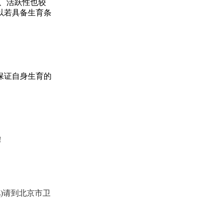
、活跃性也较
以若具备生育条
保证自身生育的
！
)请到北京市卫