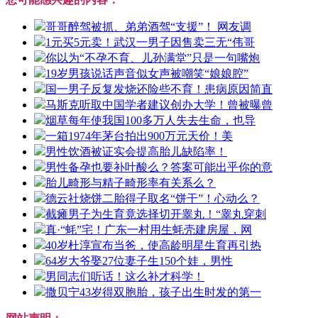
哥哥醉驾被抓、弟弟酒驾“支援”！ 网友调
1元买5元卖！武汉一男子因售卖三无“伟哥
你以为“不孕不育、儿孙满堂”只是一句嘴炮
19岁男孩说话声音似女声被嘲笑“娘娘腔”
国一男子反复发烧还险些不育！患病原因简直
马斯克听取中国学者建议创办大学！曾被曝曾
烟草每年使我国100多万人失去生命，也导
一箱1974年茅台拍出900万元天价！美
男性饮酒被证实会提高胎儿缺陷率！
男性备孕也要补叶酸么？答案可能出乎你的意
胎儿畸形与精子畸形率有关系么？
德云社烧饼二胎得子取名“饼干”！心动么？
截瘫男子为生育竟选择切开睾丸！“睾丸穿刺
真·“蚝”宅！广东一村用生蚝壳建房屋，网
40岁杜淳宣布当爸，使高龄明星生育再引热
64岁大爷娶27位妻子生150个娃，男性
男同志们听话！这么补才科学！
撒贝宁43岁得双胞胎，孩子出生时发的第一