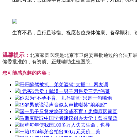
生育不易，且行且珍惜。祝愿各位身体健康、备孕顺利、试
温馨提示：
北京家圆医院是北京市卫健委审批通过的合法开展
健委批准的，有资质、正规辅助生殖医院。
您可能感兴趣的内容：
哥哥醉驾被抓、弟弟酒驾“支援”！ 网友调
1元买5元卖！武汉一男子因售卖三无“伟哥
你以为“不孕不育、儿孙满堂”只是一句嘴炮
19岁男孩说话声音似女声被嘲笑“娘娘腔”
国一男子反复发烧还险些不育！患病原因简直
马斯克听取中国学者建议创办大学！曾被曝曾
烟草每年使我国100多万人失去生命，也导
一箱1974年茅台拍出900万元天价！美