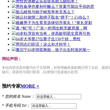
男性饮酒被证实会提高胎儿缺陷率！
男性备孕也要补叶酸么？答案可能出乎你的意
胎儿畸形与精子畸形率有关系么？
德云社烧饼二胎得子取名“饼干”！心动么？
截瘫男子为生育竟选择切开睾丸！“睾丸穿刺
真·“蚝”宅！广东一村用生蚝壳建房屋，网
40岁杜淳宣布当爸，使高龄明星生育再引热
64岁大爷娶27位妻子生150个娃，男性
男同志们听话！这么补才科学！
撒贝宁43岁得双胞胎，孩子出生时发的第一
网站声明：
本站内容涉及转载均出于互联网，对有明确来源的都注明了出处，版权
疑问，请及时与我们联系，以便我们迅速做出处理。
预约专家
MORE +
*
您的姓名
Name：
*
手机号码
Tel：